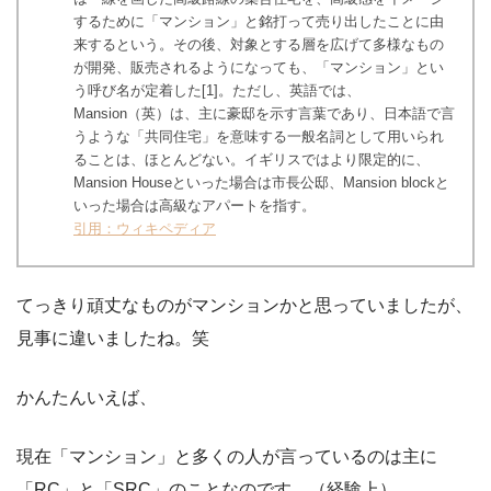
するために「マンション」と銘打って売り出したことに由
来するという。その後、対象とする層を広げて多様なもの
が開発、販売されるようになっても、「マンション」とい
う呼び名が定着した[1]。ただし、英語では、
Mansion（英）は、主に豪邸を示す言葉であり、日本語で言
うような「共同住宅」を意味する一般名詞として用いられ
ることは、ほとんどない。イギリスではより限定的に、
Mansion Houseといった場合は市長公邸、Mansion blockと
いった場合は高級なアパートを指す。
引用：ウィキペディア
てっきり頑丈なものがマンションかと思っていましたが、
見事に違いましたね。笑
かんたんいえば、
現在「マンション」と多くの人が言っているのは主に
「RC」と「SRC」のことなのです。（経験上）